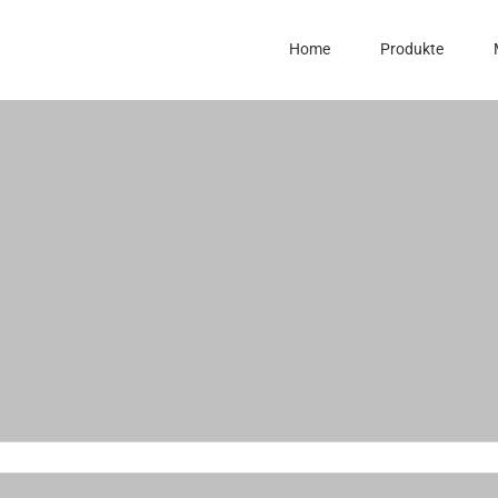
Home
Produkte